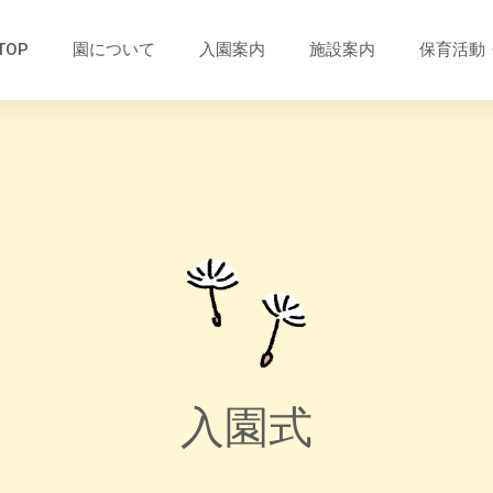
TOP
園について
入園案内
施設案内
保育活動
入園式